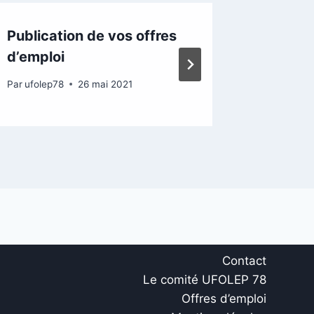
Publication de vos offres
Poste d
d’emploi
Clayes
Par
ufolep78
26 mai 2021
Par
ufolep
Contact
Le comité UFOLEP 78
Offres d’emploi