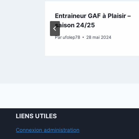
ce GAF –
Entraineur GAF à Plaisir –
saison 24/25
25
Par
ufolep78
28 mai 2024
LIENS UTILES
Connexion administration