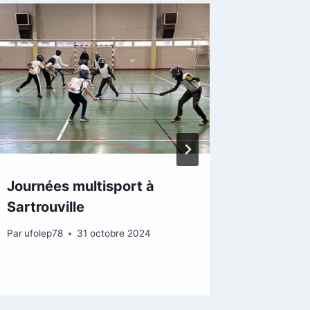
Journées multisport à
Découv
Sartrouville
pétanq
Yveline
Par
ufolep78
31 octobre 2024
Par
ufolep