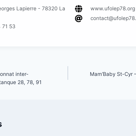
eorges Lapierre - 78320 La
www.ufolep78.org
contact@ufolep78
 71 53
onnat inter-
Mam’Baby St-Cyr –
anque 28, 78, 91
s