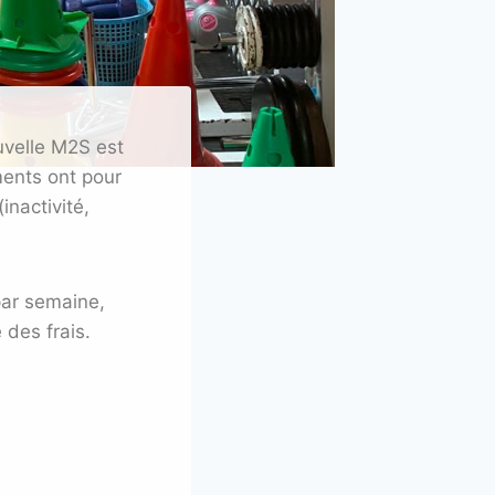
ouvelle M2S est
ments ont pour
inactivité,
par semaine,
 des frais.