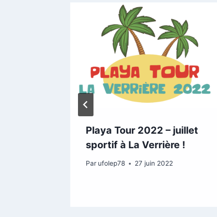
pour
Playa Tour 2022 – juillet
sportif à La Verrière !
2
Par
ufolep78
27 juin 2022