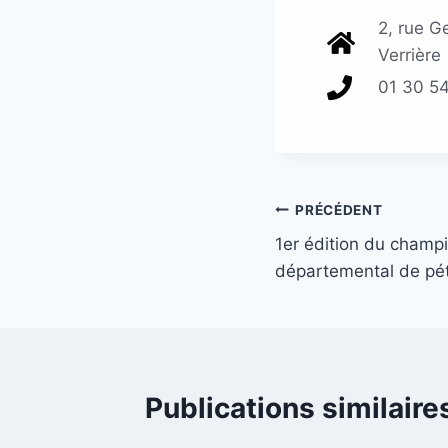
2, rue G
Verrière
01 30 54
PRÉCÉDENT
1er édition du champi
départemental de pét
Publications similaire